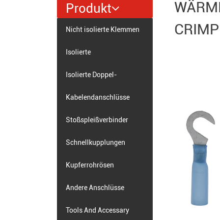
WÄRME
Produkt
CRIM
Nicht isolierte Klemmen
Isolierte
Einzelcrimpanschlüsse
Isolierte Doppel-
Crimpanschlüsse
Kabelendanschlüsse
Stoßspleißverbinder
Schnellkupplungen
Kupferrohrösen
Andere Anschlüsse
Tools And Accessary