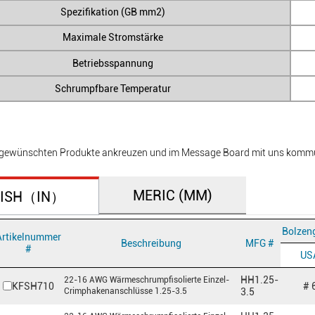
Spezifikation (GB mm2)
Maximale Stromstärke
Betriebsspannung
Schrumpfbare Temperatur
e gewünschten Produkte ankreuzen und im Message Board mit uns kommu
MERIC (MM)
TISH（IN）
Bolzen
Artikelnummer
Beschreibung
MFG #
#
US
HH1.25-
22-16 AWG Wärmeschrumpfisolierte Einzel-
KFSH710
# 
Crimphakenanschlüsse 1.25-3.5
3.5