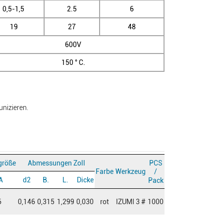
0,5-1,5
2.5
6
19
27
48
600V
150 ° C.
nizieren.
größe
Abmessungen Zoll
PCS
Farbe
Werkzeug
/
A
d2
B.
L.
Dicke
Pack
6
0,146
0,315
1,299
0,030
rot
IZUMI 3 #
1000