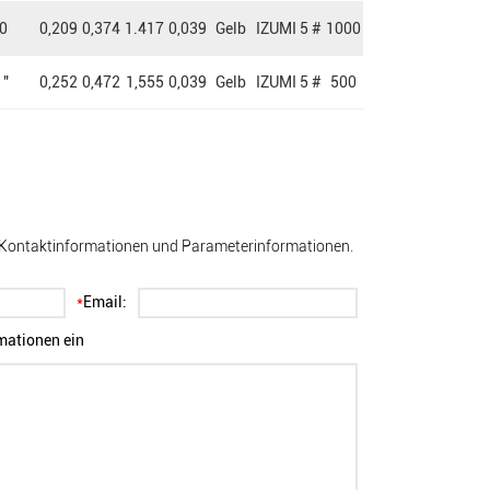
0
0,209
0,374
1.417
0,039
Gelb
IZUMI 5 #
1000
 "
0,252
0,472
1,555
0,039
Gelb
IZUMI 5 #
500
hre Kontaktinformationen und Parameterinformationen.
*
Email:
rmationen ein